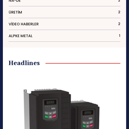
2
NA-DE
2
ÜRETIM
2
VIDEO HABERLER
1
ALPKE METAL
Headlines